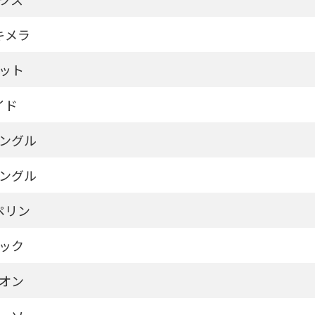
キメラ
ット
イド
ングル
ングル
ペリン
ック
オン