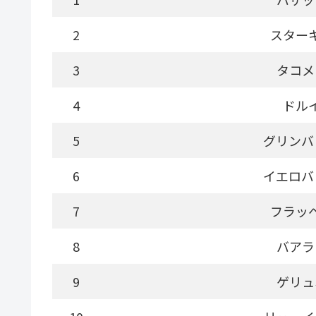
2
スター
3
タコメ
4
ドル
5
グリンバ
6
イエロバ
7
フラッ
8
バアラ
9
ゲリュ